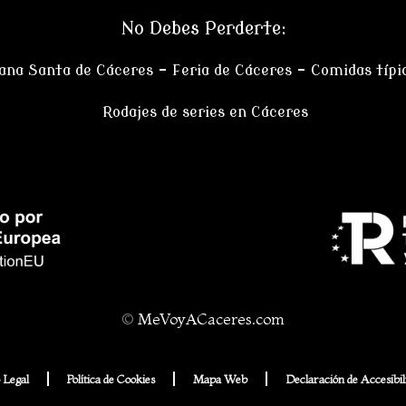
No Debes Perderte:
na Santa de Cáceres
–
Feria de Cáceres
– Comidas típi
Rodajes de series en Cáceres
©
MeVoyACaceres.com
 Legal
Política de Cookies
Mapa Web
Declaración de Accesibil