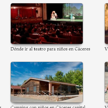
Dónde ir al teatro para niños en Cáceres
V
s
Camping con niños en Cáceres capital
V