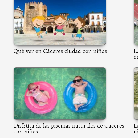
Qué ver en Cáceres ciudad con niños
L
d
Disfruta de las piscinas naturales de Cáceres
L
con niños
n