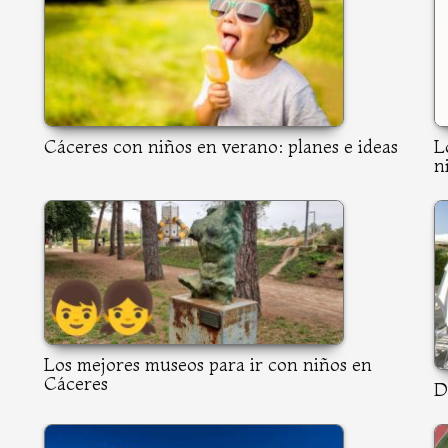
Cáceres con niños en verano: planes e ideas
L
n
Los mejores museos para ir con niños en
Cáceres
D