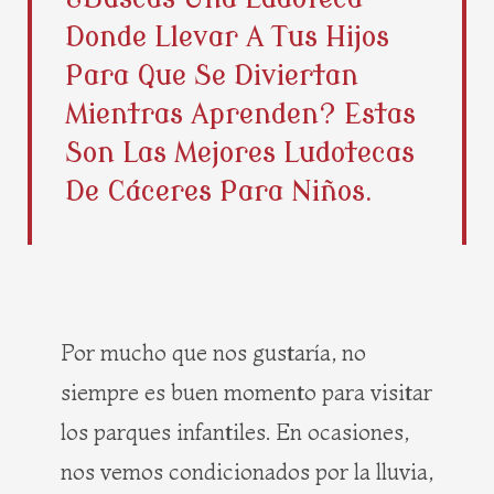
b
i
e
a
Donde Llevar A Tus Hijos
o
t
r
g
o
t
e
r
Para Que Se Diviertan
k
e
s
a
Mientras Aprenden? Estas
r
t
m
Son Las Mejores Ludotecas
De Cáceres Para Niños.
Por mucho que nos gustaría, no
siempre es buen momento para visitar
los parques infantiles. En ocasiones,
nos vemos condicionados por la lluvia,