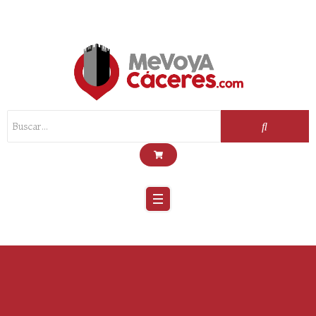
Scroll
Up