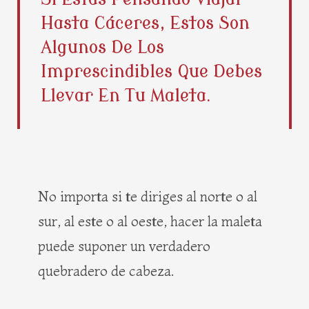
b
i
e
a
Hasta Cáceres, Estos Son
o
t
r
g
o
t
e
r
Algunos De Los
k
e
s
a
Imprescindibles Que Debes
r
t
m
Llevar En Tu Maleta.
No importa si te diriges al norte o al
sur, al este o al oeste, hacer la maleta
puede suponer un verdadero
quebradero de cabeza.