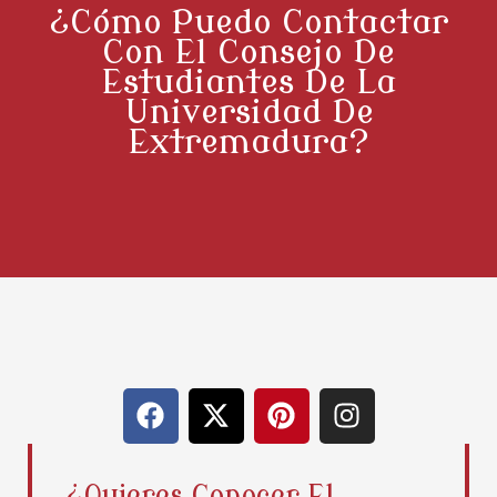
¿Cómo Puedo Contactar
Con El Consejo De
Estudiantes De La
Universidad De
Extremadura?
F
X
P
I
a
-
i
n
c
t
n
s
e
w
t
t
¿Quieres Conocer El