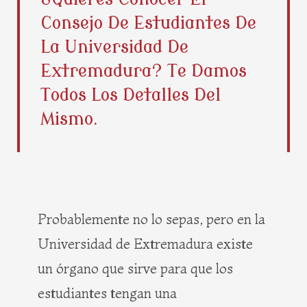
b
i
e
a
Consejo De Estudiantes De
o
t
r
g
o
t
e
r
La Universidad De
k
e
s
a
Extremadura? Te Damos
r
t
m
Todos Los Detalles Del
Mismo.
Probablemente no lo sepas, pero en la
Universidad de Extremadura existe
un órgano que sirve para que los
estudiantes tengan una