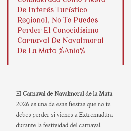
b
i
e
a
De Interés Turístico
o
t
r
g
o
t
e
r
Regional, No Te Puedes
k
e
s
a
Perder El Conocidísimo
r
t
m
Carnaval De Navalmoral
De La Mata %anio%
El
Carnaval de Navalmoral de la Mata
2026 es una de esas fiestas que no te
debes perder si vienes a Extremadura
durante la festividad del carnaval.