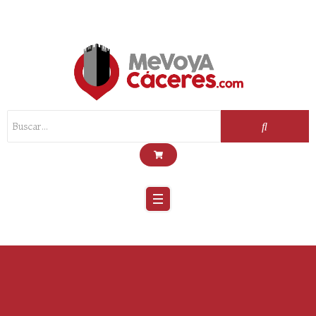
Scroll
Up