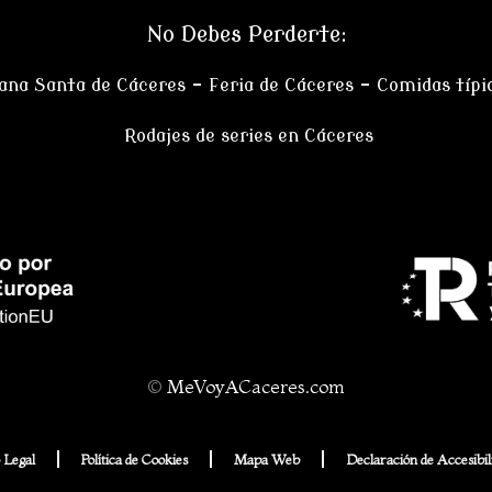
No Debes Perderte:
na Santa de Cáceres
–
Feria de Cáceres
– Comidas típi
Rodajes de series en Cáceres
©
MeVoyACaceres.com
 Legal
Política de Cookies
Mapa Web
Declaración de Accesibil