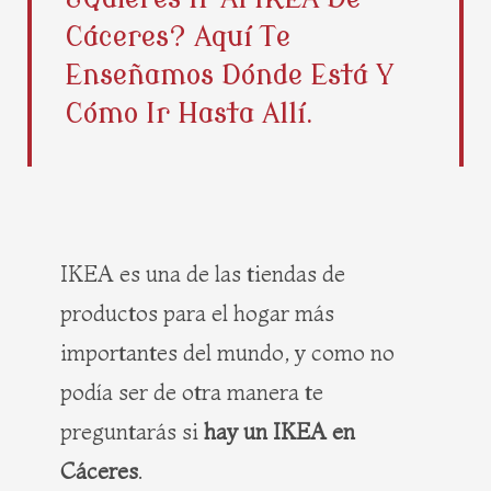
b
i
e
a
Cáceres? Aquí Te
o
t
r
g
o
t
e
r
Enseñamos Dónde Está Y
k
e
s
a
Cómo Ir Hasta Allí.
r
t
m
IKEA es una de las tiendas de
productos para el hogar más
importantes del mundo, y como no
podía ser de otra manera te
preguntarás si
hay un IKEA en
Cáceres
.