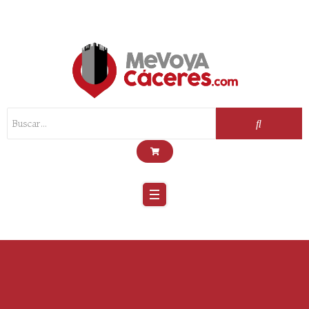
Scroll
Up