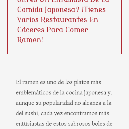
b
i
e
a
Comida Japonesa? ¡Tienes
o
t
r
g
o
t
e
r
Varios Restaurantes En
k
e
s
a
Cáceres Para Comer
r
t
m
Ramen!
El ramen es uno de los platos más
emblemáticos de la cocina japonesa y,
aunque su popularidad no alcanza a la
del sushi, cada vez encontramos más
entusiastas de estos sabrosos boles de