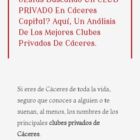
b
i
e
a
PRIVADO En Cáceres
o
t
r
g
o
t
e
r
Capital? Aquí, Un Análisis
k
e
s
a
De Los Mejores Clubes
r
t
m
Privados De Cáceres.
Si eres de Cáceres de toda la vida,
seguro que conoces a alguien o te
suenan, al menos, los nombres de los
principales
clubes privados de
Cáceres
.