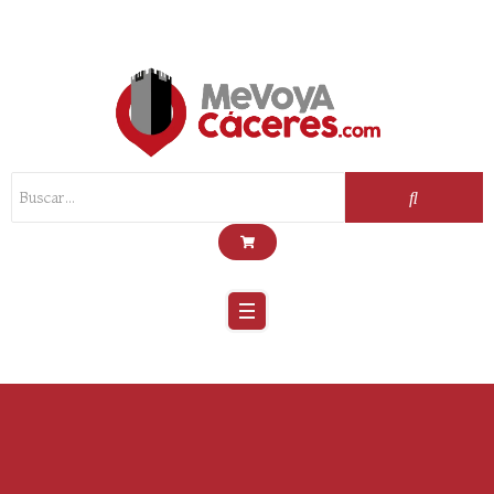
Scroll
Up