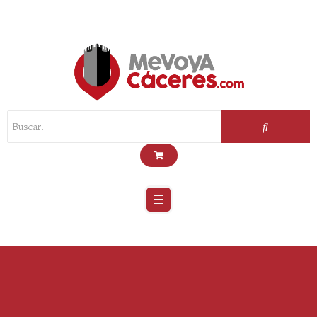
Scroll
Up