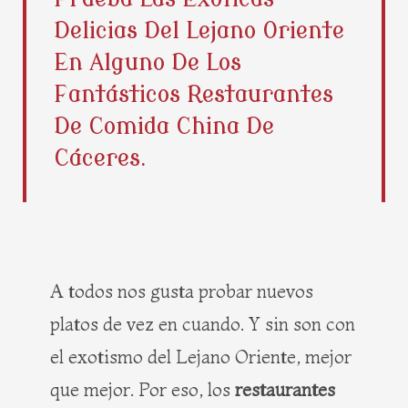
b
i
e
a
Delicias Del Lejano Oriente
o
t
r
g
o
t
e
r
En Alguno De Los
k
e
s
a
Fantásticos Restaurantes
r
t
m
De Comida China De
Cáceres.
A todos nos gusta probar nuevos
platos de vez en cuando. Y sin son con
el exotismo del Lejano Oriente, mejor
que mejor. Por eso, los
restaurantes