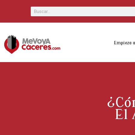
Scroll
Buscar
Up
Empieza 
¿Có
El