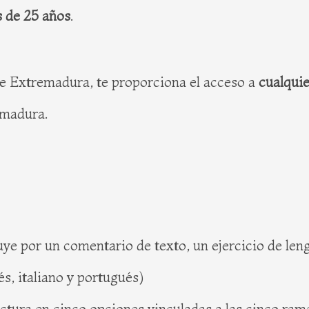
s de 25 años
.
de Extremadura, te proporciona el acceso a
cualquie
emadura.
tuye por un comentario de texto, un ejercicio de len
és, italiano y portugués)
uctura en cinco opciones vinculadas a las cinco ra