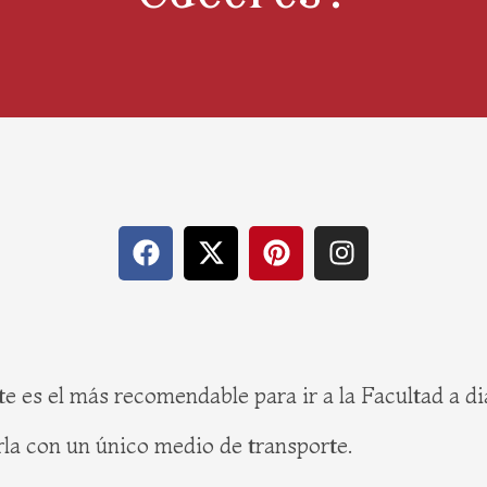
F
X
P
I
a
-
i
n
c
t
n
s
e
w
t
t
b
i
e
a
o
t
r
g
e es el más recomendable para ir a la Facultad a d
o
t
e
r
k
e
s
a
la con un único medio de transporte.
r
t
m