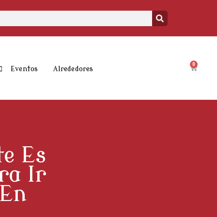
0
Carrito
Eventos
Alrededores
te Es
ra Ir
 En