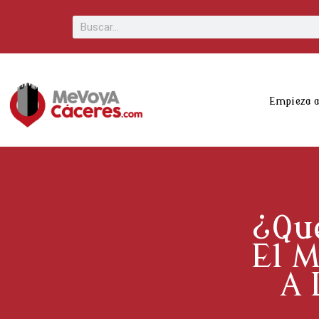
Scroll
Buscar
Up
Empieza 
¿Qué
El M
A 