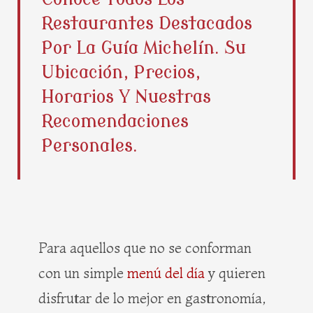
b
i
e
a
Restaurantes Destacados
o
t
r
g
o
t
e
r
Por La Guía Michelín. Su
k
e
s
a
Ubicación, Precios,
r
t
m
Horarios Y Nuestras
Recomendaciones
Personales.
Para aquellos que no se conforman
con un simple
menú del día
y quieren
disfrutar de lo mejor en gastronomía,