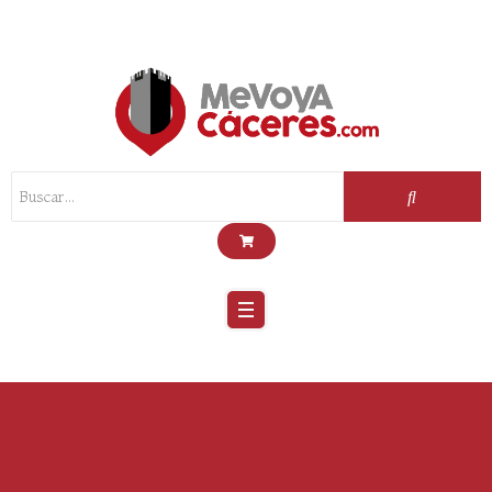
Scroll
Up