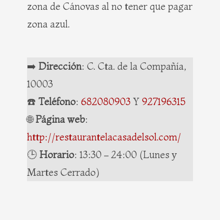
zona de Cánovas al no tener que pagar
zona azul.
➡️
Dirección
: C. Cta. de la Compañía,
10003
☎️
Teléfono
:
682080903
Y
927196315
🌐
Página web
:
http://restaurantelacasadelsol.com/
🕒
Horario
: 13:30 – 24:00 (Lunes y
Martes Cerrado)