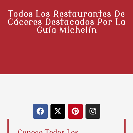
Todos Los Restaurantes De
Cáceres Destacados Por La
Guía Michelín
F
X
P
I
a
-
i
n
c
t
n
s
e
w
t
t
Conoce Todos Los