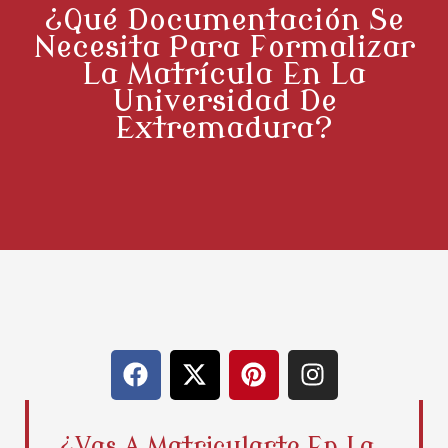
¿Qué Documentación Se
Necesita Para Formalizar
La Matrícula En La
Universidad De
Extremadura?
F
X
P
I
a
-
i
n
c
t
n
s
e
w
t
t
¿Vas A Matricularte En La