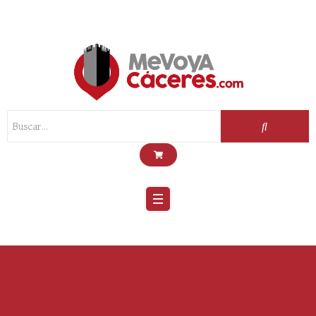
Scroll
Up