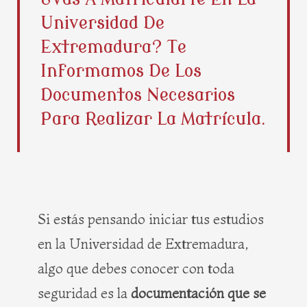
b
i
e
a
Universidad De
o
t
r
g
o
t
e
r
Extremadura? Te
k
e
s
a
Informamos De Los
r
t
m
Documentos Necesarios
Para Realizar La Matrícula.
Si estás pensando iniciar tus estudios
en la Universidad de Extremadura,
algo que debes conocer con toda
seguridad es la
documentación que se