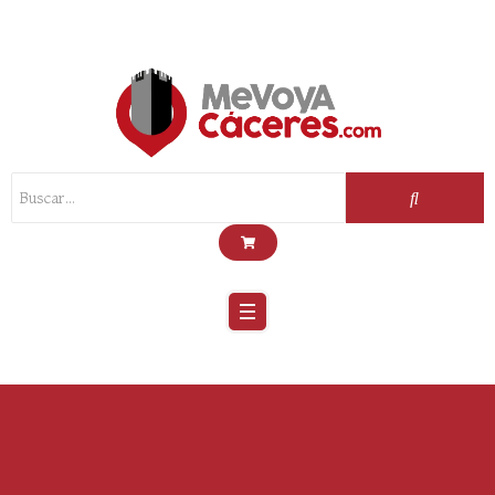
Scroll
Up