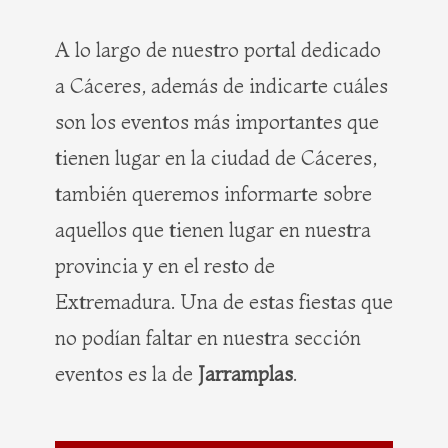
b
i
e
a
o
t
r
g
A lo largo de nuestro portal dedicado
o
t
e
r
a Cáceres, además de indicarte cuáles
k
e
s
a
r
t
m
son los eventos más importantes que
tienen lugar en la ciudad de Cáceres,
también queremos informarte sobre
aquellos que tienen lugar en nuestra
provincia y en el resto de
Extremadura. Una de estas fiestas que
no podían faltar en nuestra sección
eventos es la de
Jarramplas
.