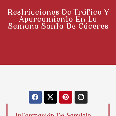
Restricciones De Tráfico Y
Aparcamiento En La
Semana Santa De Cáceres
F
X
P
I
a
-
i
n
c
t
n
s
e
w
t
t
Información De Servicio,