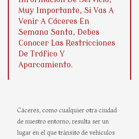
b
i
e
a
Muy Importante, Si Vas A
o
t
r
g
o
t
e
r
Venir A Cáceres En
k
e
s
a
Semana Santa, Debes
r
t
m
Conocer Las Restricciones
De Tráfico Y
Aparcamiento.
Cáceres, como cualquier otra ciudad
de nuestro entorno, resulta ser un
lugar en el que tránsito de vehículos