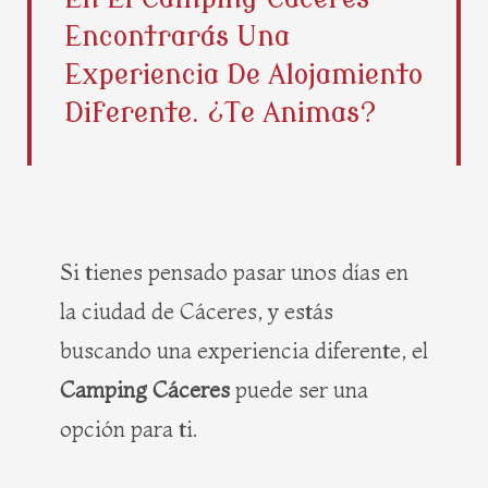
b
i
e
a
Encontrarás Una
o
t
r
g
o
t
e
r
Experiencia De Alojamiento
k
e
s
a
Diferente. ¿Te Animas?
r
t
m
Si tienes pensado pasar unos días en
la ciudad de Cáceres, y estás
buscando una experiencia diferente, el
Camping Cáceres
puede ser una
opción para ti.