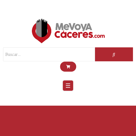
Scroll
Up