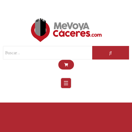
Scroll
Up