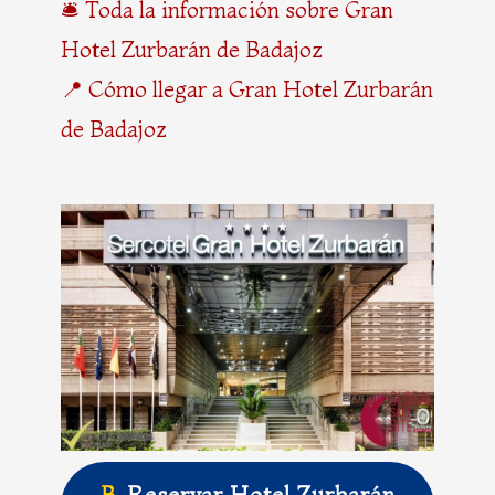
🛎️ Toda la información sobre Gran
Hotel Zurbarán de Badajoz
📍 Cómo llegar a Gran Hotel Zurbarán
de Badajoz
B
.
Reservar Hotel Zurbarán