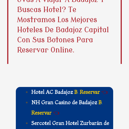
b
i
e
a
Buscas Hotel? Te
o
t
r
g
o
t
e
r
Mostramos Los Mejores
k
e
s
a
Hoteles De Badajoz Capital
r
t
m
Con Sus Botones Para
Reservar Online.
Hotel AC Badajoz
B
.
Reservar
👈
NH Gran Casino de Badajoz
B
.
Reservar
👈
Sercotel Gran Hotel Zurbarán de