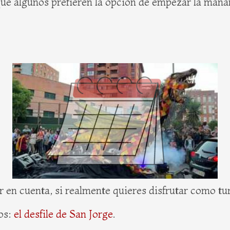
que algunos prefieren la opción de empezar la maña
r en cuenta, si realmente quieres disfrutar como tur
os:
el desfile de San Jorge
.