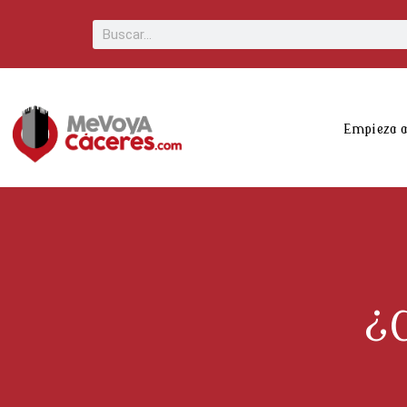
Scroll
Buscar
Up
Empieza 
¿C