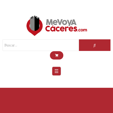
Scroll
Up