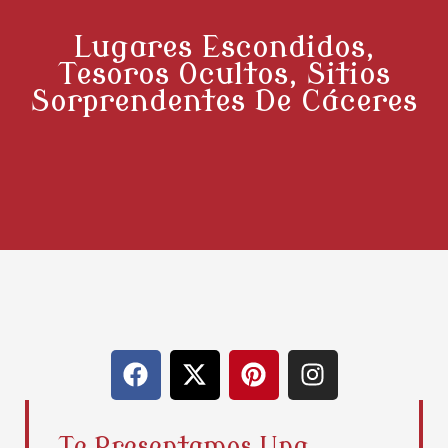
Lugares Escondidos,
Tesoros Ocultos, Sitios
Sorprendentes De Cáceres
F
X
P
I
a
-
i
n
c
t
n
s
e
w
t
t
Te Presentamos Una