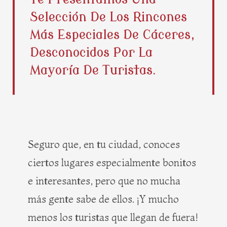
b
i
e
a
Selección De Los Rincones
o
t
r
g
o
t
e
r
Más Especiales De Cáceres,
k
e
s
a
Desconocidos Por La
r
t
m
Mayoría De Turistas.
Seguro que, en tu ciudad, conoces
ciertos lugares especialmente bonitos
e interesantes, pero que no mucha
más gente sabe de ellos. ¡Y mucho
menos los turistas que llegan de fuera!