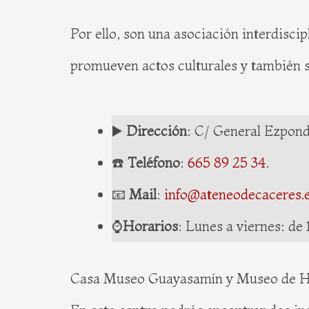
Por ello, son una asociación interdiscip
promueven actos culturales y también 
▶️
Dirección
: C/ General Ezpond
☎️
Teléfono
:
665 89 25 34
.
📧
Mail
:
info@ateneodecaceres.
⌚️
Horarios
: Lunes a viernes: de 
Casa Museo Guayasamín y Museo de His