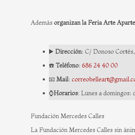
Además
organizan la Feria Arte Apart
▶️
Dirección
: C/ Donoso Cortés,
☎️
Teléfono
:
686 24 40 00
📧
Mail
:
correobelleart@gmail.
⌚️
Horarios
: Lunes a domingos: d
Fundación Mercedes Calles
La Fundación Mercedes Calles sin ánimo