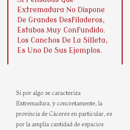
b
i
e
a
Extremadura No Dispone
o
t
r
g
o
t
e
r
De Grandes Desfiladeros,
k
e
s
a
Estabas Muy Confundido.
r
t
m
Los Canchos De La Silleta,
Es Uno De Sus Ejemplos.
Si por algo se caracteriza
Extremadura, y concretamente, la
provincia de Cáceres en particular, es
por la amplia cantidad de espacios