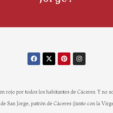
F
X
P
I
a
-
i
n
c
t
n
s
e
w
t
t
b
i
e
a
o
t
r
g
n rojo por todos los habitantes de Cáceres. Y no sol
o
t
e
r
k
e
s
a
 de San Jorge, patrón de Cáceres (junto con la Virge
r
t
m