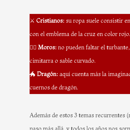
⚔️
Cristianos:
su ropa suele consistir e
con el emblema de la cruz en color rojo
👳‍♂️
Moros:
no pueden faltar el turbante
cimitarra o sable curvado.
🐲
Dragón:
aquí cuenta más la imaginac
cuernos de dragón.
Además de estos 3 temas recurrentes (m
paso más allá, y todos los años nos sor