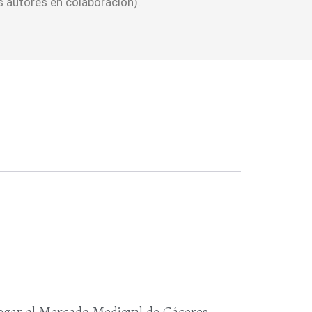
 autores en colaboración).
egar al Mercado Medieval de Cáceres