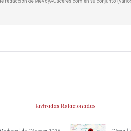
 de redacción de MeVoyACáceres.com en su conjunto (varios
Entradas Relacionadas
Medieval de Cáceres 2026
Cómo ll