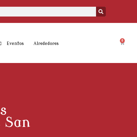
0
Carrito
Eventos
Alrededores
s
e San