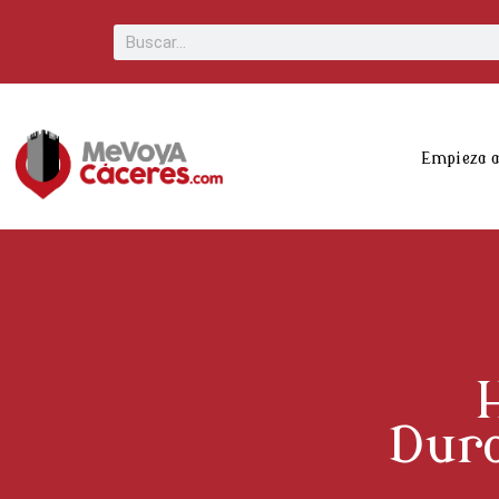
Scroll
Buscar
Up
Empieza 
Dura