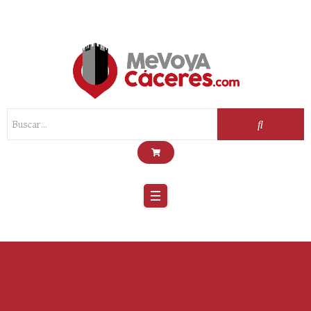
Scroll
Up