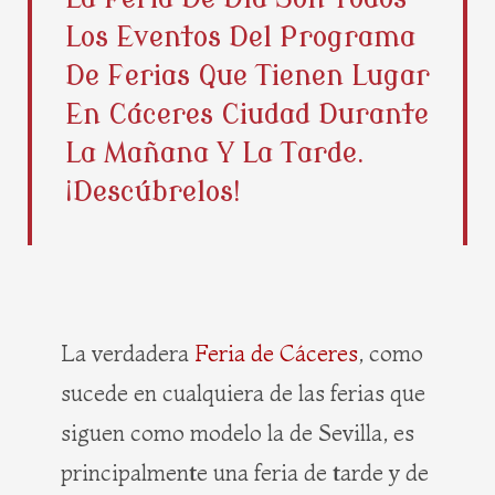
b
i
e
a
Los Eventos Del Programa
o
t
r
g
o
t
e
r
De Ferias Que Tienen Lugar
k
e
s
a
En Cáceres Ciudad Durante
r
t
m
La Mañana Y La Tarde.
¡Descúbrelos!
La verdadera
Feria de Cáceres
, como
sucede en cualquiera de las ferias que
siguen como modelo la de Sevilla, es
principalmente una feria de tarde y de