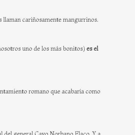
nos llaman cariñosamente mangurrinos.
nosotros uno de los más bonitos)
es el
asentamiento romano que acabaría como
al del general Cayo Norbano Flaco. Y a