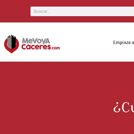
Scroll
Buscar
Up
Empieza 
¿Cu