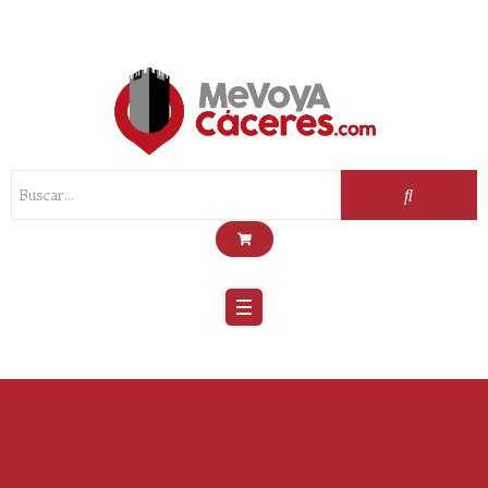
Scroll
Up