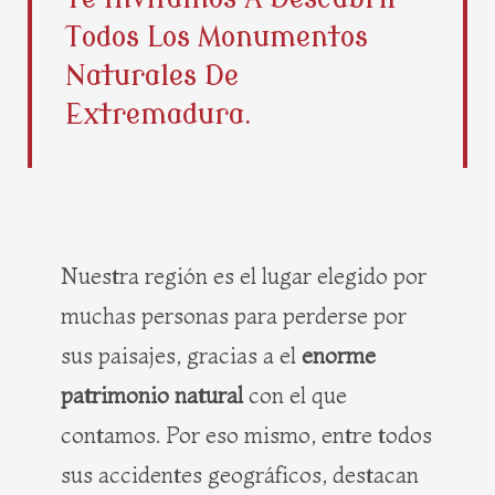
b
i
e
a
Todos Los Monumentos
o
t
r
g
o
t
e
r
Naturales De
k
e
s
a
Extremadura.
r
t
m
Nuestra región es el lugar elegido por
muchas personas para perderse por
sus paisajes, gracias a el
enorme
patrimonio natural
con el que
contamos. Por eso mismo, entre todos
sus accidentes geográficos, destacan