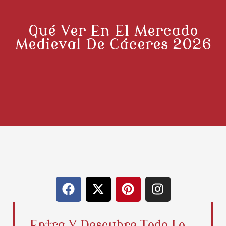
Qué Ver En El Mercado
Medieval De Cáceres 2026
F
X
P
I
a
-
i
n
c
t
n
s
e
w
t
t
Entra Y Descubre Todo Lo