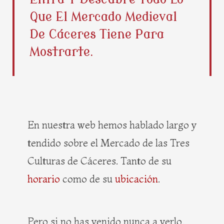
b
i
e
a
Que El Mercado Medieval
o
t
r
g
o
t
e
r
De Cáceres Tiene Para
k
e
s
a
Mostrarte.
r
t
m
En nuestra web hemos hablado largo y
tendido sobre el Mercado de las Tres
Culturas de Cáceres. Tanto de su
horario
como de su
ubicación
.
Pero si no has venido nunca a verlo,