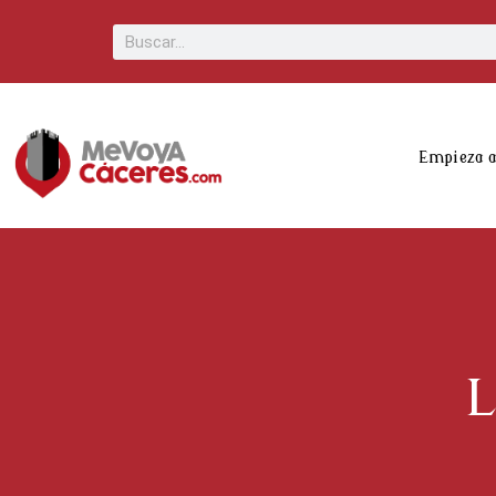
Scroll
Buscar
Up
Empieza 
L