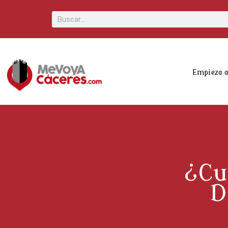
Scroll
Buscar
Up
Empieza 
¿Cu
D