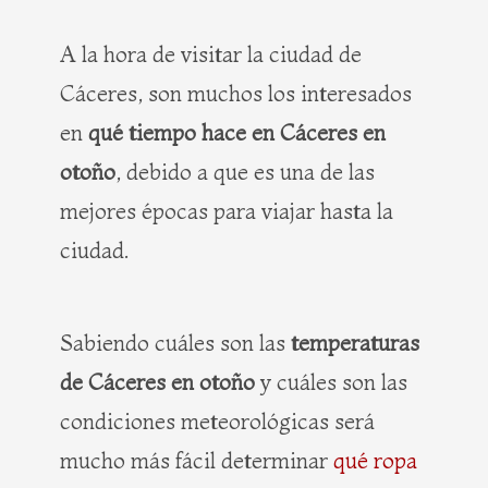
b
i
e
a
o
t
r
g
A la hora de visitar la ciudad de
o
t
e
r
Cáceres, son muchos los interesados
k
e
s
a
r
t
m
en
qué tiempo hace en Cáceres en
otoño
, debido a que es una de las
mejores épocas para viajar hasta la
ciudad.
Sabiendo cuáles son las
temperaturas
de Cáceres en otoño
y cuáles son las
condiciones meteorológicas será
mucho más fácil determinar
qué ropa