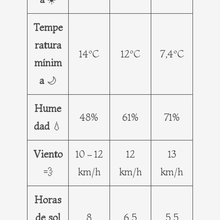
Tempe
ratura
14ºC
12ºC
7,4ºC
mínim
a
🌙
Hume
48%
61%
71%
dad
💧
Viento
10 – 12
12
13
💨
km/h
km/h
km/h
Horas
de sol
8
6,5
5,5