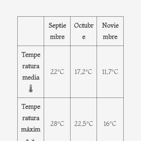
Septie
Octubr
Novie
mbre
e
mbre
Tempe
ratura
22ºC
17,2ºC
11,7ºC
media
🌡️
Tempe
ratura
28ºC
22,5ºC
16ºC
máxim
a
☀️