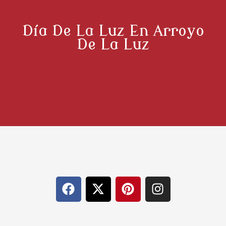
Día De La Luz En Arroyo
De La Luz
F
X
P
I
a
-
i
n
c
t
n
s
e
w
t
t