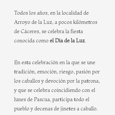
b
i
e
a
o
t
r
g
Todos los años, en la localidad de
o
t
e
r
Arroyo de la Luz, a pocos kilómetros
k
e
s
a
r
t
m
de Cáceres, se celebra la fiesta
conocida como
el Día de la Luz
.
En esta celebración en la que se une
tradición, emoción, riesgo, pasión por
los caballos y devoción por la patrona,
y que se celebra coincidiendo con el
lunes de Pascua, participa todo el
pueblo y decenas de jinetes a caballo.