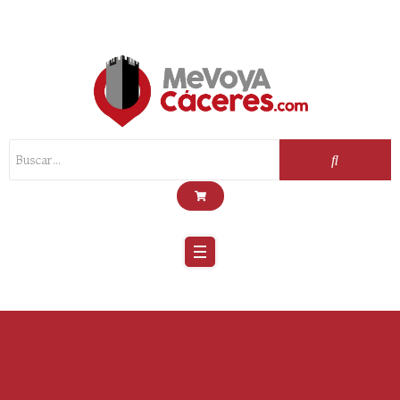
Scroll
Up