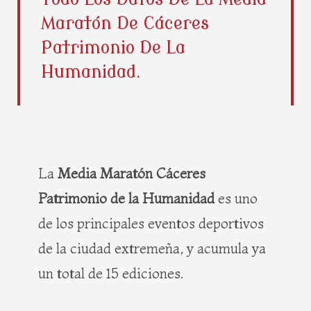
b
i
e
a
Maratón De Cáceres
o
t
r
g
o
t
e
r
Patrimonio De La
k
e
s
a
Humanidad.
r
t
m
La
Media Maratón Cáceres
Patrimonio de la Humanidad
es uno
de los principales eventos deportivos
de la ciudad extremeña, y acumula ya
un total de 15 ediciones.