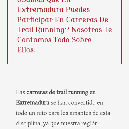
b
i
e
a
Extremadura Puedes
o
t
r
g
o
t
e
r
Participar En Carreras De
k
e
s
a
Trail Running? Nosotros Te
r
t
m
Contamos Todo Sobre
Ellas.
Las
carreras de trail running en
Extremadura
se han convertido en
todo un reto para los amantes de esta
disciplina, ya que nuestra región