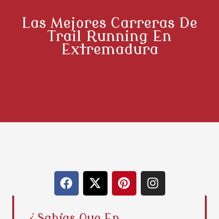
Las Mejores Carreras De
Trail Running En
Extremadura
F
X
P
I
a
-
i
n
c
t
n
s
e
w
t
t
¿Sabías Que En