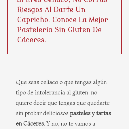
b
i
e
a
Riesgos Al Darte Un
o
t
r
g
o
t
e
r
Capricho. Conoce La Mejor
k
e
s
a
Pastelería Sin Gluten De
r
t
m
Cáceres.
Que seas celíaco o que tengas algún
tipo de intolerancia al gluten, no
quiere decir que tengas que quedarte
sin probar deliciosos
pasteles y tartas
en Cáceres
. Y no, no te vamos a