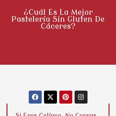
¿Cuál Es La Mejor
Pastelería Sin Gluten De
Cáceres?
F
X
P
I
a
-
i
n
c
t
n
s
e
w
t
t
Si Eres Celíaco, No Corras