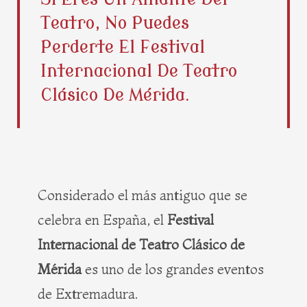
b
i
e
a
Teatro, No Puedes
o
t
r
g
o
t
e
r
Perderte El Festival
k
e
s
a
Internacional De Teatro
r
t
m
Clásico De Mérida.
Considerado el más antiguo que se
celebra en España, el
Festival
Internacional de Teatro Clásico de
Mérida
es uno de los grandes eventos
de Extremadura.