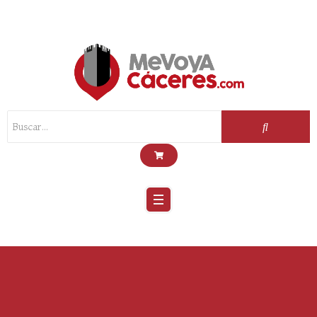
Scroll
Up