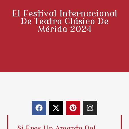
El Festival Internacional
De Teatro Clásico De
Mérida 2024
F
X
P
I
a
-
i
n
c
t
n
s
e
w
t
t
Si Eres Un Amante Del