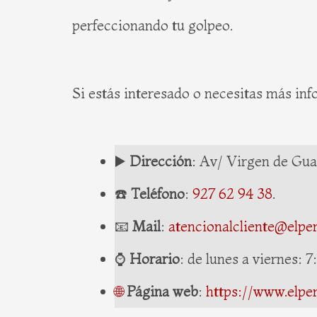
perfeccionando tu golpeo.
Si estás interesado o necesitas más inf
▶️
Dirección
: Av/ Virgen de Gua
☎️
Teléfono
:
927 62 94 38
.
📧
Mail
:
atencionalcliente@elpe
⌚️
Horario
: de lunes a viernes:
🌐
Página web
:
https://www.elper