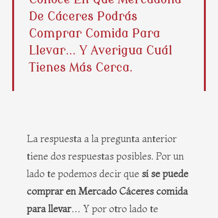
b
i
e
a
De Cáceres Podrás
o
t
r
g
o
t
e
r
Comprar Comida Para
k
e
s
a
Llevar... Y Averigua Cuál
r
t
m
Tienes Más Cerca.
La respuesta a la pregunta anterior
tiene dos respuestas posibles. Por un
lado te podemos decir que
sí se puede
comprar en Mercado Cáceres comida
para llevar
… Y por otro lado te