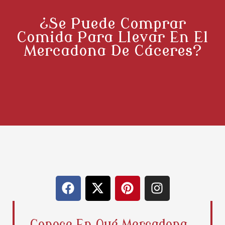
¿Se Puede Comprar
Comida Para Llevar En El
Mercadona De Cáceres?
F
X
P
I
a
-
i
n
c
t
n
s
e
w
t
t
Conoce En Qué Mercadona