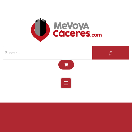
Scroll
Up