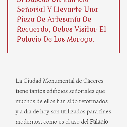
b
i
e
a
Señorial Y Llevarte Una
o
t
r
g
o
t
e
r
Pieza De Artesanía De
k
e
s
a
Recuerdo, Debes Visitar El
r
t
m
Palacio De Los Moraga.
La Ciudad Monumental de Cáceres
tiene tantos edificios señoriales que
muchos de ellos han sido reformados
y a día de hoy son utilizados para fines
modernos, como es el aso del
Palacio