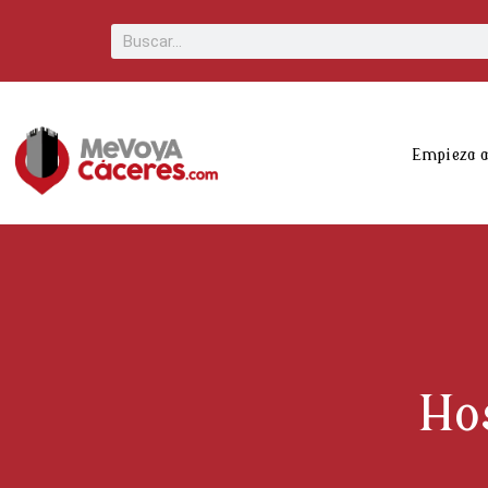
Scroll
Buscar
Up
Empieza 
Ho