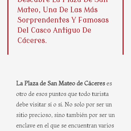
b
i
e
a
Mateo, Una De Las Más
o
t
r
g
o
t
e
r
Sorprendentes Y Famosas
k
e
s
a
Del Casco Antiguo De
r
t
m
Cáceres.
La Plaza de San Mateo de Cáceres
es
otro de esos puntos que todo turista
debe visitar sí o sí. No solo por ser un
sitio precioso, sino también por ser un
enclave en el que se encuentran varios