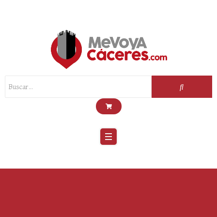
Scroll
Up