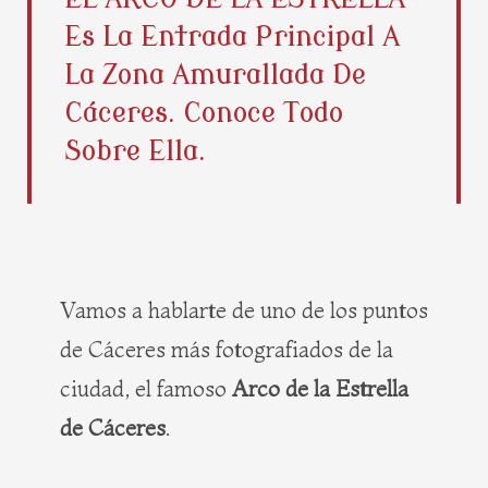
b
i
e
a
Es La Entrada Principal A
o
t
r
g
o
t
e
r
La Zona Amurallada De
k
e
s
a
Cáceres. Conoce Todo
r
t
m
Sobre Ella.
Vamos a hablarte de uno de los puntos
de Cáceres más fotografiados de la
ciudad, el famoso
Arco de la Estrella
de Cáceres
.