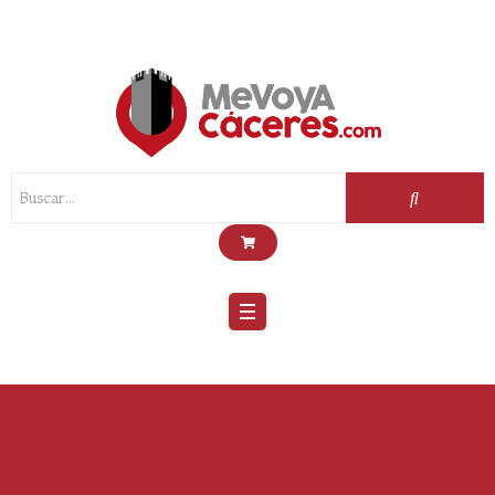
Scroll
Up