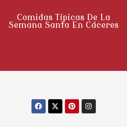
Comidas Típicas De La
Semana Santa En Cáceres
F
X
P
I
a
-
i
n
c
t
n
s
e
w
t
t