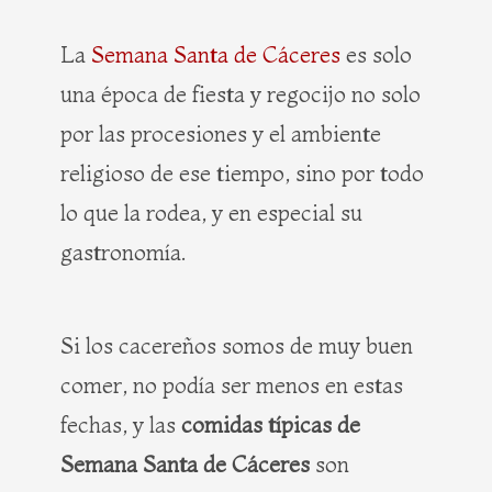
b
i
e
a
o
t
r
g
La
Semana Santa de Cáceres
es solo
o
t
e
r
una época de fiesta y regocijo no solo
k
e
s
a
r
t
m
por las procesiones y el ambiente
religioso de ese tiempo, sino por todo
lo que la rodea, y en especial su
gastronomía.
Si los cacereños somos de muy buen
comer, no podía ser menos en estas
fechas, y las
comidas típicas de
Semana Santa de Cáceres
son