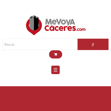
Scroll
Up