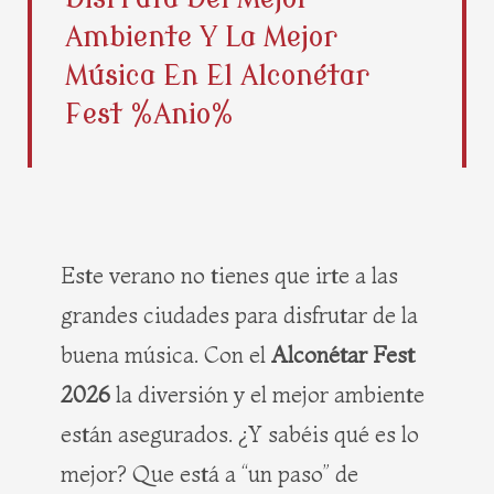
b
i
e
a
Ambiente Y La Mejor
o
t
r
g
o
t
e
r
Música En El Alconétar
k
e
s
a
Fest %anio%
r
t
m
Este verano no tienes que irte a las
grandes ciudades para disfrutar de la
buena música. Con el
Alconétar Fest
2026
la diversión y el mejor ambiente
están asegurados. ¿Y sabéis qué es lo
mejor? Que está a “un paso” de