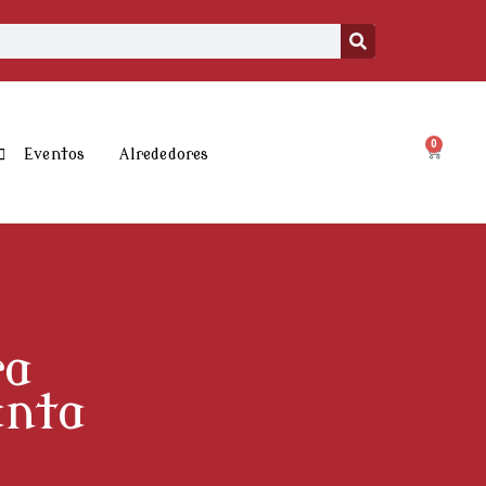
0
Carrito
Eventos
Alrededores
ra
anta