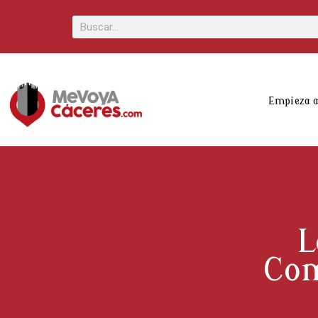
Scroll
Buscar
Up
Empieza 
L
Com