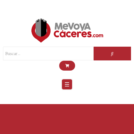
Scroll
Up