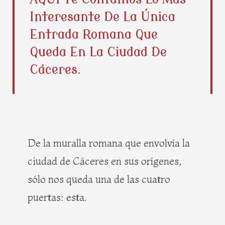
b
i
e
a
Interesante De La Única
o
t
r
g
o
t
e
r
Entrada Romana Que
k
e
s
a
Queda En La Ciudad De
r
t
m
Cáceres.
De la muralla romana que envolvía la
ciudad de Cáceres en sus orígenes,
sólo nos queda una de las cuatro
puertas: esta.