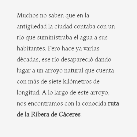
b
i
e
a
o
t
r
g
Muchos no saben que en la
o
t
e
r
antigüedad la ciudad contaba con un
k
e
s
a
r
t
m
río que suministraba el agua a sus
habitantes. Pero hace ya varias
décadas, ese río desapareció dando
lugar a un arroyo natural que cuenta
con más de siete kilómetros de
longitud. A lo largo de este arroyo,
nos encontramos con la conocida
ruta
de la Ribera de Cáceres
.