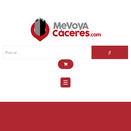
Scroll
Up