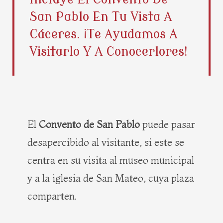
b
i
e
a
San Pablo En Tu Vista A
o
t
r
g
o
t
e
r
Cáceres. ¡Te Ayudamos A
k
e
s
a
Visitarlo Y A Conocerlores!
r
t
m
El
Convento de San Pablo
puede pasar
desapercibido al visitante, si este se
centra en su visita al museo municipal
y a la iglesia de San Mateo, cuya plaza
comparten.