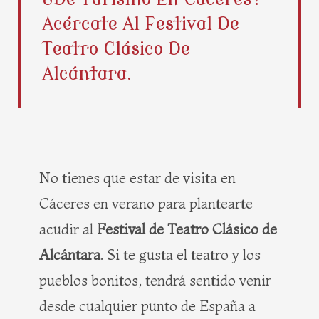
b
i
e
a
Acércate Al Festival De
o
t
r
g
o
t
e
r
Teatro Clásico De
k
e
s
a
Alcántara.
r
t
m
No tienes que estar de visita en
Cáceres en verano para plantearte
acudir al
Festival de Teatro Clásico de
Alcántara
. Si te gusta el teatro y los
pueblos bonitos, tendrá sentido venir
desde cualquier punto de España a