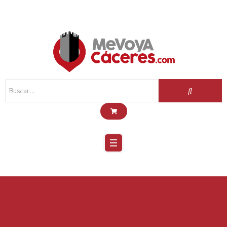
Scroll
Up